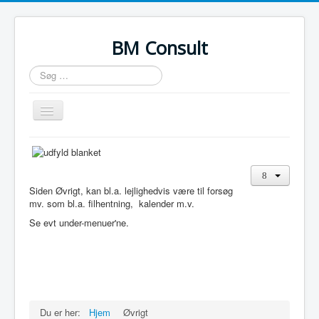
BM Consult
Søg
…
Skift
navigation
Forside
Firmaet
Siden Øvrigt, kan bl.a. lejlighedvis være til forsøg
Ferie udlejning
mv. som bl.a. filhentning, kalender m.v.
Marked
Se evt under-menuer'ne.
Slægtsforskning
Organisationer & foreninger
Privat
Du er her:
Hjem
Øvrigt
Øvrigt